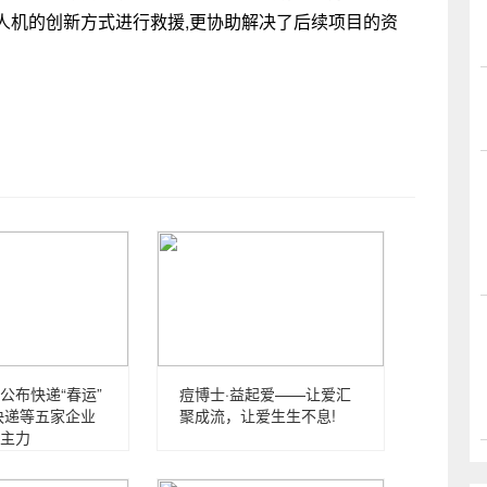
人机的创新方式进行救援,更协助解决了后续项目的资
公布快递“春运”
痘博士·益起爱——让爱汇
快递等五家企业
聚成流，让爱生生不息!
主力