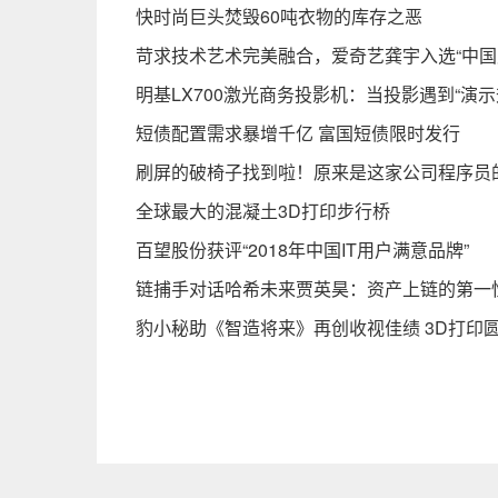
快时尚巨头焚毁60吨衣物的库存之恶
苛求技术艺术完美融合，爱奇艺龚宇入选“中国
明基LX700激光商务投影机：当投影遇到“演示
短债配置需求暴增千亿 富国短债限时发行
刷屏的破椅子找到啦！原来是这家公司程序员
全球最大的混凝土3D打印步行桥
百望股份获评“2018年中国IT用户满意品牌”
链捕手对话哈希未来贾英昊：资产上链的第一
豹小秘助《智造将来》再创收视佳绩 3D打印