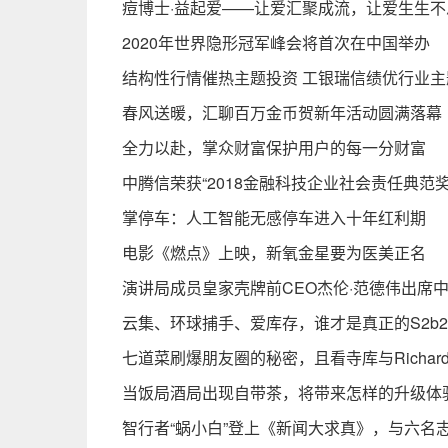
痘博士·益起爱——让爱汇聚成流，让爱生生不
2020年世界隐形冠军峰会将首次在中国举办
结构性行情催热主题投资 工银瑞信绩优行业
春风送暖，汇聊百万金币贺新年活动圆满落幕
全力以赴，掌众财富保护用户的每一分财富
中腾信荣获“2018金融科技企业社会责任典范奖
掌停车：人工智能无感停车进入十年红利期
电影《燃点》上映，新氧金星要为医美正名
演讲局成员皇家壳牌前CEO杰伦·范德伟出席
云集、环球捕手、爱库存，谁才是真正的S2b
七道菜刷爆朋友圈的秘密，且看寺库与Richard G
当饭局酒局出现自带茶，将带来怎样的升级体
智行者“蜗小白”登上《新闻大求真》，与六名