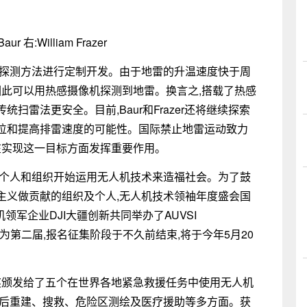
Baur 右:William Frazer
雷探测方法进行定制开发。由于地雷的升温速度快于周
因此可以用热感摄像机探测到地雷。换言之,搭载了热感
雷法更安全。目前,Baur和Frazer还将继续探索
位和提高排雷速度的可能性。国际禁止地雷运动致力
将在实现这一目标方面发挥重要作用。
的个人和组织开始运用无人机技术来造福社会。为了鼓
主义做贡献的组织及个人,无人机技术领袖年度盛会国
人机领军企业DJI大疆创新共同举办了AUVSI
年为第二届,报名征集阶段于不久前结束,将于今年5月20
道主义奖颁发给了五个在世界各地紧急救援任务中使用无人机
灾后重建、搜救、危险区测绘及医疗援助等多方面。获