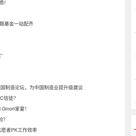
息!
主题基金一站配齐
”
中国制造论坛，为中国制造业提升级建议
2C信徒？
inori家宴！
验？
志愿者PK工作效率