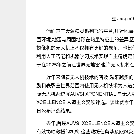
左:Jasper 
他们基于大疆精灵系列飞行平台,针对地
围环境,地雷与周围地形在热量特征上的差异,
摄像机的无人机上不仅拥有更好的视角、也比传统扫
利用人工智能和机器学习技术实现自主精确定
于在2025年之前让世界无地雷,也许无人机
近年来随着无人机技术的普及,越来越多
励和表彰全世界范围内使用无人机技术为人道
际无人机系统展AUVSI XPONENTIAL 与无
XCELLENCE 人道主义奖项评选。该比赛今
日公布评选结果。
去年,首届AUVSI XCELLENCE人
有效协助救援的机构,这些救援任务涉及飓风