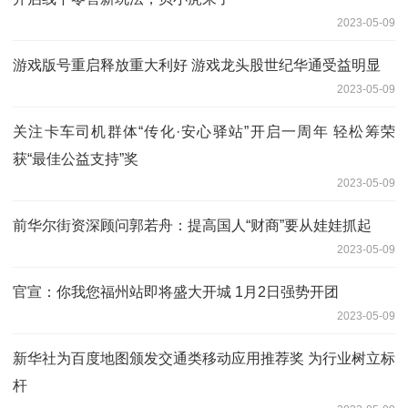
2023-05-09
游戏版号重启释放重大利好 游戏龙头股世纪华通受益明显
2023-05-09
关注卡车司机群体“传化·安心驿站”开启一周年 轻松筹荣
获“最佳公益支持”奖
2023-05-09
前华尔街资深顾问郭若舟：提高国人“财商”要从娃娃抓起
2023-05-09
官宣：你我您福州站即将盛大开城 1月2日强势开团
2023-05-09
新华社为百度地图颁发交通类移动应用推荐奖 为行业树立标
杆